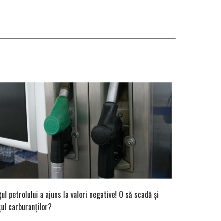
țul petrolului a ajuns la valori negative! O să scadă și
țul carburanților?