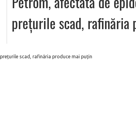
Petrom, afectată de epid
prețurile scad, rafinăria