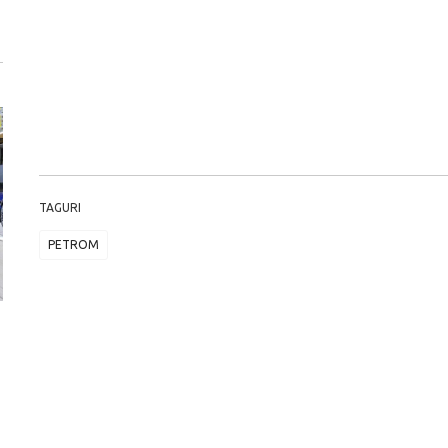
TAGURI
PETROM
Versiune MINI Countryman încă nelansată oficial, dată
Pentru cine știe c
pe mâna fetelor în competiția off-road Rebelle Rally
Blackbird va suna 
2026
altfel!