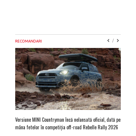
/
RECOMANDARI
Versiune MINI Countryman încă nelansată oficial, dată pe
Pentru 
mâna fetelor în competiția off-road Rebelle Rally 2026
Blackbir