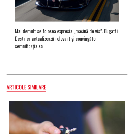
Mai demult se folosea expresia „mașină de vis”. Bugatti
Ce înse
Destrier actualizează relevant și convingător
înregist
semnificația sa
ARTICOLE SIMILARE