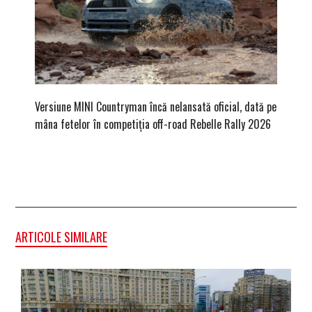
Versiune MINI Countryman încă nelansată oficial, dată pe
Pentru 
mâna fetelor în competiția off-road Rebelle Rally 2026
Blackbir
ARTICOLE SIMILARE