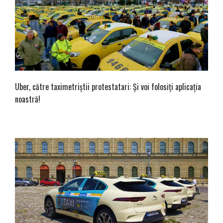
Uber, către taximetriștii protestatari: Și voi folosiți aplicația
noastră!