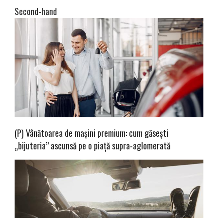
Second-hand
(P) Vânătoarea de mașini premium: cum găsești
„bijuteria” ascunsă pe o piață supra-aglomerată