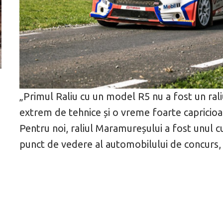
ă
Pentru cine știe ceva avioane, numele Hennessey
Prima sportivă cu
„Primul Raliu cu un model R5
nu a fost un ral
Blackbird va suna ca un apropo. Unul pertinent, de
de noua ediție lim
altfel!
60° Hommage
extrem de tehnice și o vreme foarte capricioasă
Pentru noi, raliul Maramureșului a fost unul c
punct de vedere al automobilului de concurs, câ