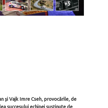
+5
n și Vajk Imre Cseh, provocările, de
alea succesului echipei susținute de