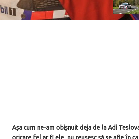
Așa cum ne-am obișnuit deja de la Adi Teslova
oricare fel ar fi ele, nu reușesc să se afle în c