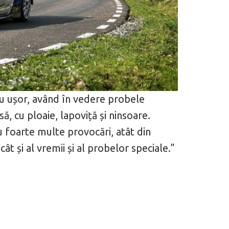
 motor central a mărcii, omagiată
Dacă viața e „heavy duty”, măcar să-i 
iu ușor, având în vedere probele
itată Lamborghini Revuelto Miura
mai buni!
, cu ploaie, lapoviță și ninsoare.
u foarte multe provocări, atât din
t și al vremii și al probelor speciale.”