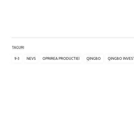
TAGURI
9-3
NEVS
OPRIREA PRODUCTIEI
QINGBO
QINGBO INVES