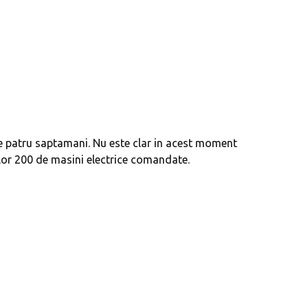
de patru saptamani. Nu este clar in acest moment
or 200 de masini electrice comandate.
eva avioane, numele Hennessey
Prima sportivă cu motor central a mă
ca un apropo. Unul pertinent, de
de noua ediție limitată Lamborghini 
60° Hommage