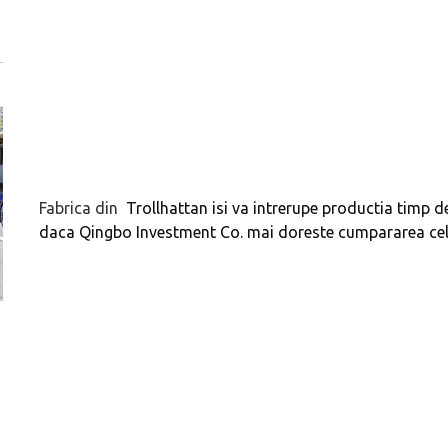
Fabrica din
Trollhattan isi va intrerupe productia timp 
daca Qingbo Investment Co. mai doreste cumpararea cel
Versiune MINI Countryman încă nelansată oficial, dată
Pentru cine știe c
pe mâna fetelor în competiția off-road Rebelle Rally
Blackbird va suna 
2026
altfel!