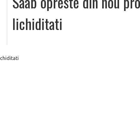
Saab opreste din nou pro
lichiditati