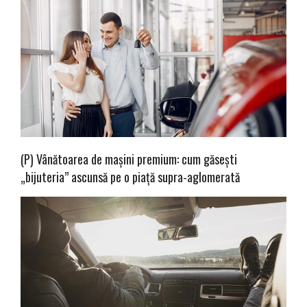
(P) Vânătoarea de mașini premium: cum găsești
„bijuteria” ascunsă pe o piață supra-aglomerată