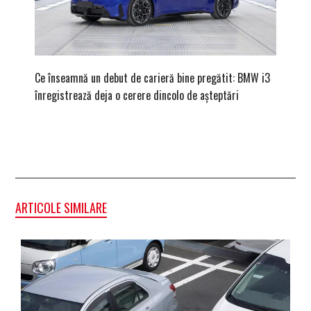
Ce înseamnă un debut de carieră bine pregătit: BMW i3
Versiune
înregistrează deja o cerere dincolo de așteptări
mâna fe
ARTICOLE SIMILARE