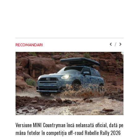
/
RECOMANDARI
Versiune MINI Countryman încă nelansată oficial, dată pe
Pentru 
mâna fetelor în competiția off-road Rebelle Rally 2026
Blackbir