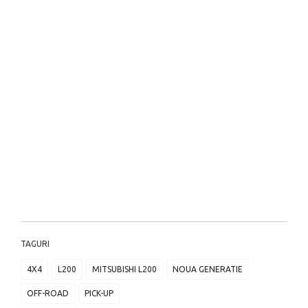
TAGURI
4X4
L200
MITSUBISHI L200
NOUA GENERATIE
OFF-ROAD
PICK-UP