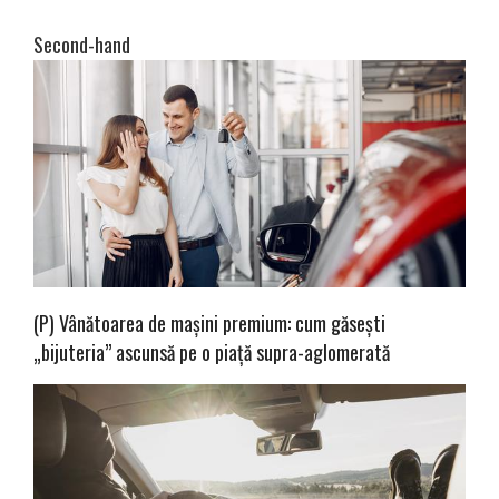
Second-hand
(P) Vânătoarea de mașini premium: cum găsești
„bijuteria” ascunsă pe o piață supra-aglomerată