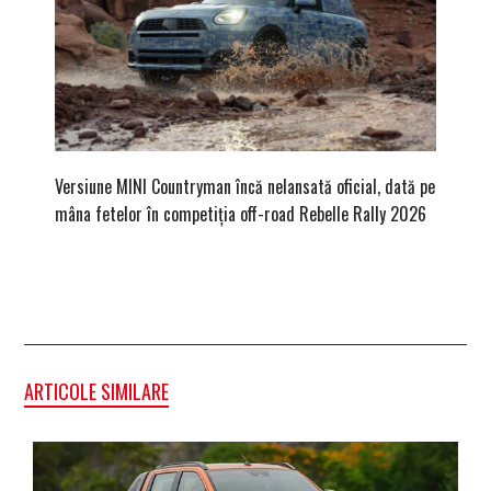
Versiune MINI Countryman încă nelansată oficial, dată pe
Pentru 
mâna fetelor în competiția off-road Rebelle Rally 2026
Blackbir
ARTICOLE SIMILARE