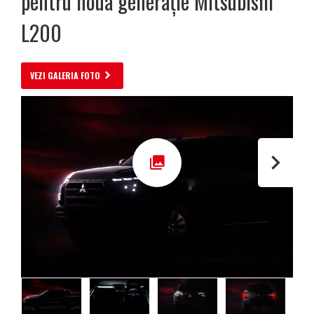
pentru noua generație Mitsubishi
L200
VEZI GALERIA FOTO