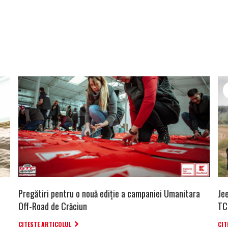
Pregătiri pentru o nouă ediție a campaniei Umanitara
Je
Off-Road de Crăciun
TC
CITESTE ARTICOLUL
CIT