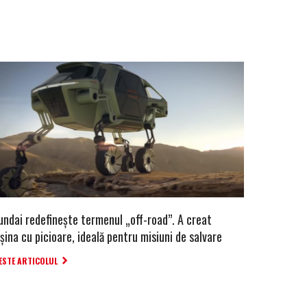
undai redefinește termenul „off-road”. A creat
ina cu picioare, ideală pentru misiuni de salvare
ESTE ARTICOLUL