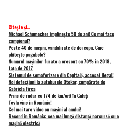
Citește și…
Michael Schumacher împlinește 50 de ani! Ce mai face
campionul?
Peste 40 de mașini, vandalizate de doi copii. Cine
plătește pagubele?
Numărul mașinilor furate a crescut cu 70% în 2018,
față de 2017
Sistemul de semaforizare din Capitală, accesat ilegal!
Noi defecţiuni la autobuzele Otokar, cumpărate de
Gabriela Firea
Prins de radar cu 174 de km/oră în Galați
Tesla vine în România!
Cel mai tare video cu mașini al anului!
Record în România: cea mai lungă distanță parcursă cu o
mașină electrică