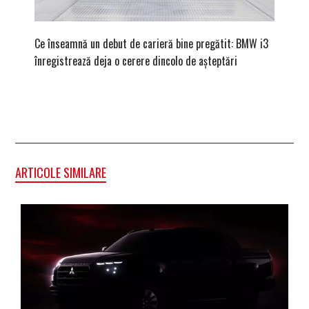
Ce înseamnă un debut de carieră bine pregătit: BMW i3
Versiune
înregistrează deja o cerere dincolo de așteptări
mâna fe
ARTICOLE SIMILARE