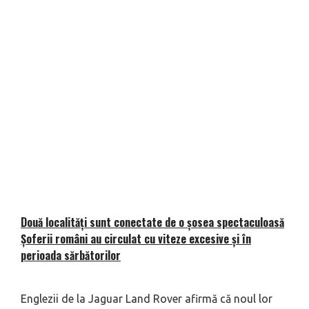
Două localități sunt conectate de o șosea spectaculoasă
Șoferii români au circulat cu viteze excesive și în
perioada sărbătorilor
Englezii de la Jaguar Land Rover afirmă că noul lor