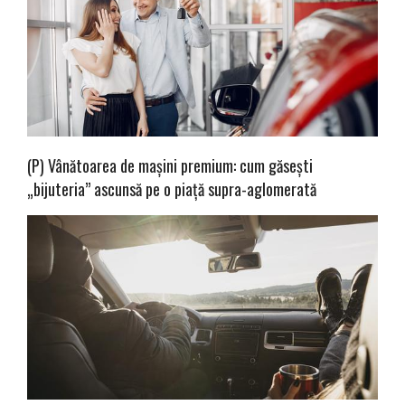
(P) Vânătoarea de mașini premium: cum găsești
„bijuteria” ascunsă pe o piață supra-aglomerată