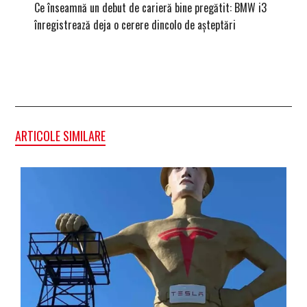
Ce înseamnă un debut de carieră bine pregătit: BMW i3
Versiune
înregistrează deja o cerere dincolo de așteptări
mâna fe
ARTICOLE SIMILARE