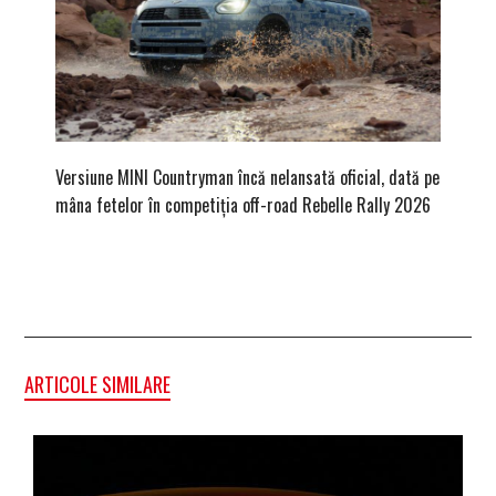
Versiune MINI Countryman încă nelansată oficial, dată pe
Pentru 
mâna fetelor în competiția off-road Rebelle Rally 2026
Blackbir
ARTICOLE SIMILARE