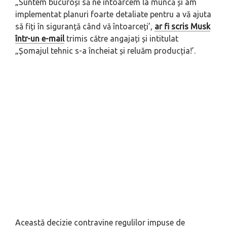
„Suntem bucuroși să ne întoarcem la muncă și am
implementat planuri foarte detaliate pentru a vă ajuta
să fiți în siguranță când vă întoarceți’,
ar fi scris Musk
într-un e-mail
trimis către angajați și intitulat
„Șomajul tehnic s-a încheiat și reluăm producția!’.
Această decizie contravine regulilor impuse de