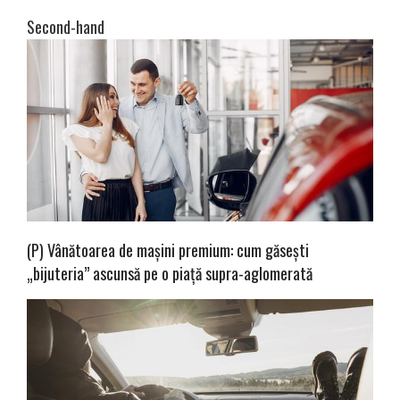
Second-hand
(P) Vânătoarea de mașini premium: cum găsești
„bijuteria” ascunsă pe o piață supra-aglomerată