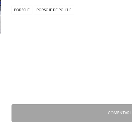
PORSCHE
PORSCHE DE POLITIE
Versiune MINI Countryman încă nelansată oficial, dată
Pentru cine știe c
pe mâna fetelor în competiția off-road Rebelle Rally
Blackbird va suna 
2026
altfel!
COMENTARI