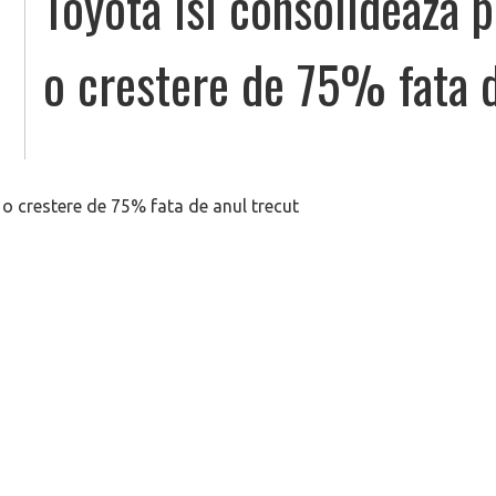
Toyota isi consolideaza p
o crestere de 75% fata d