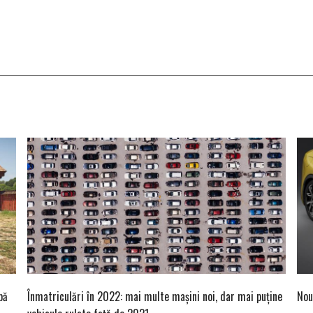
pă
Înmatriculări în 2022: mai multe mașini noi, dar mai puține
Nou