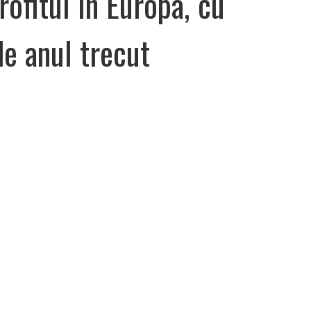
rofitul in Europa, cu
e anul trecut