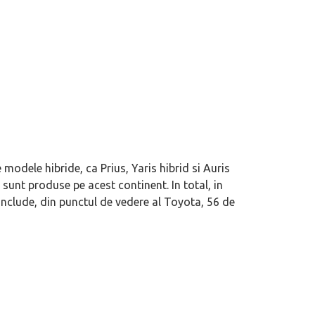
odele hibride, ca Prius, Yaris hibrid si Auris
sunt produse pe acest continent. In total, in
nclude, din punctul de vedere al Toyota, 56 de
 duty”, măcar să-i ai alături pe cei
Nu doar un nou SUV premium: Xiaom
N70/N90 ne spune pe șleau cum sunt
automobilele chinezești