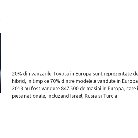
20% din vanzarile Toyota in Europa sunt reprezentate de m
hibrid, in timp ce 70% dintre modelele vandute in Europa 
2013 au fost vandute 847.500 de masini in Europa, care i
piete nationale, incluzand Israel, Rusia si Turcia.
Prima sportivă cu motor central a mărcii, omagiată
Dacă viața e „heavy
de noua ediție limitată Lamborghini Revuelto Miura
mai buni!
60° Hommage