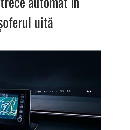
trece automat în
șoferul uită