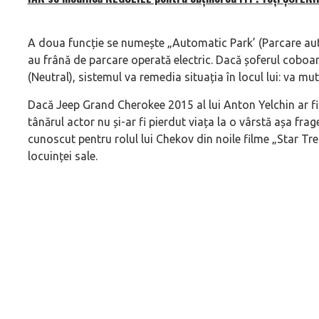
A doua funcție se numește „Automatic Park’ (Parcare aut
au frână de parcare operată electric. Dacă șoferul coboa
(Neutral), sistemul va remedia situația în locul lui: va mut
Dacă Jeep Grand Cherokee 2015 al lui Anton Yelchin ar fi 
tânărul actor nu și-ar fi pierdut viața la o vârstă așa fr
cunoscut pentru rolul lui Chekov din noile filme „Star Tre
locuinței sale.