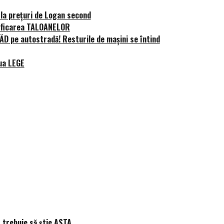
 la preţuri de Logan second
 duty”, măcar să-i ai alături pe cei
Nu doar un nou SUV premium: Xiaom
rificarea TALOANELOR
N70/N90 ne spune pe șleau cum sunt
D pe autostradă! Resturile de mașini se întind
automobilele chinezești
ua LEGE
 trebuie să știe ASTA