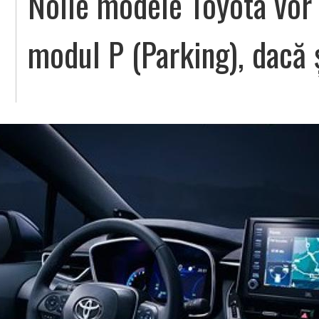
Noile modele Toyota vor 
modul P (Parking), dacă 