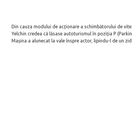
Din cauza modului de acționare a schimbătorului de vite
Yelchin credea că lăsase autoturismul în poziția P (Parking
Mașina a alunecat la vale înspre actor, lipindu-l de un zid