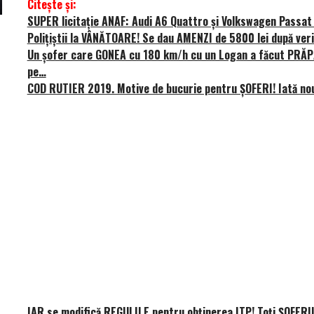
Citește și:
SUPER licitaţie ANAF: Audi A6 Quattro şi Volkswagen Passat
Prima sportivă cu motor central a mărcii, omagiată
Dacă viața e „heavy
Poliţiştii la VÂNĂTOARE! Se dau AMENZI de 5800 lei după ve
de noua ediție limitată Lamborghini Revuelto Miura
mai buni!
Un șofer care GONEA cu 180 km/h cu un Logan a făcut PRĂPĂ
pe…
60° Hommage
COD RUTIER 2019. Motive de bucurie pentru ŞOFERI! Iată no
IAR se modifică REGULILE pentru obținerea ITP! Toți ȘOFERII