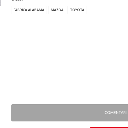
FABRICA ALABAMA
MAZDA
TOYOTA
Versiune MINI Countryman încă nelansată oficial, dată
Pentru cine știe c
pe mâna fetelor în competiția off-road Rebelle Rally
Blackbird va suna 
2026
altfel!
COMENTARI