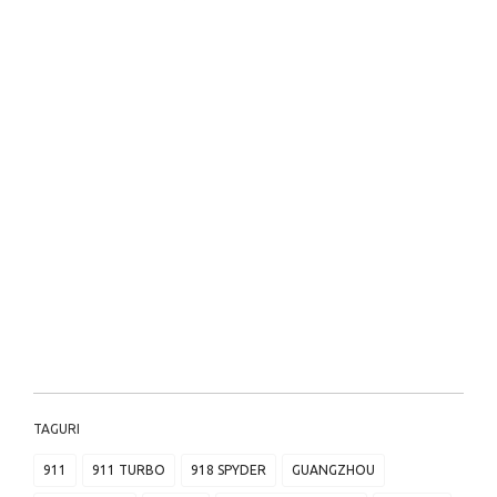
TAGURI
911
911 TURBO
918 SPYDER
GUANGZHOU