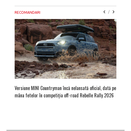
/
RECOMANDARI
Versiune MINI Countryman încă nelansată oficial, dată pe
Pentru 
mâna fetelor în competiția off-road Rebelle Rally 2026
Blackbir