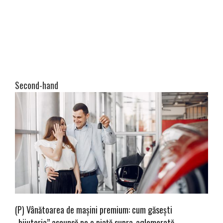
Second-hand
(P) Vânătoarea de mașini premium: cum găsești
„bijuteria” ascunsă pe o piață supra-aglomerată