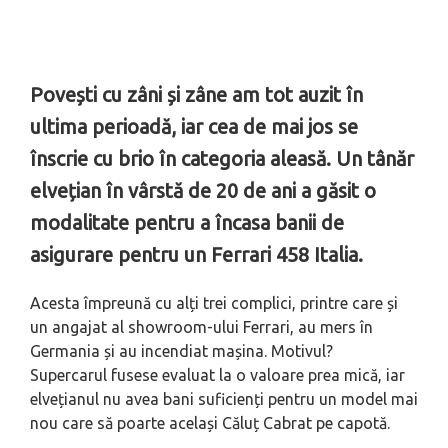
Povești cu zâni și zâne am tot auzit în
ultima perioadă, iar cea de mai jos se
înscrie cu brio în categoria aleasă. Un tânăr
elvețian în vârstă de 20 de ani a găsit o
modalitate pentru a încasa banii de
asigurare pentru un Ferrari 458 Italia.
Acesta împreună cu alți trei complici, printre care și
un angajat al showroom-ului Ferrari, au mers în
Germania și au incendiat mașina. Motivul?
Supercarul fusese evaluat la o valoare prea mică, iar
elvețianul nu avea bani suficienți pentru un model mai
nou care să poarte același Căluț Cabrat pe capotă.