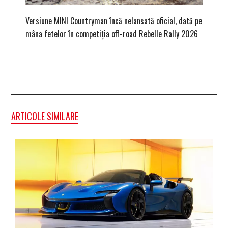
Versiune MINI Countryman încă nelansată oficial, dată pe
Pentru 
mâna fetelor în competiția off-road Rebelle Rally 2026
Blackbir
ARTICOLE SIMILARE