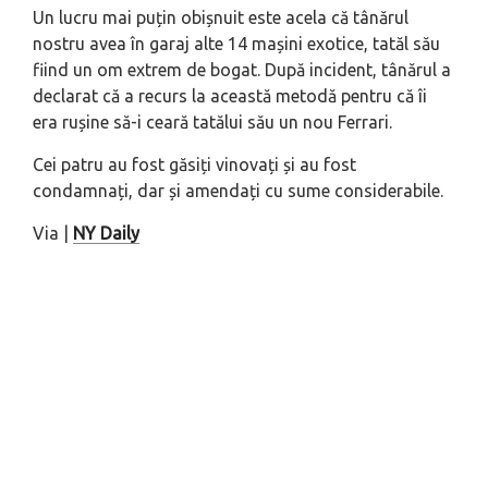
Un lucru mai puțin obișnuit este acela că tânărul
nostru avea în garaj alte 14 mașini exotice, tatăl său
fiind un om extrem de bogat. După incident, tânărul a
declarat că a recurs la această metodă pentru că îi
era rușine să-i ceară tatălui său un nou Ferrari.
Cei patru au fost găsiți vinovați și au fost
condamnați, dar și amendați cu sume considerabile.
Via |
NY Daily