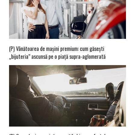
(P) Vânătoarea de mașini premium: cum găsești
„bijuteria” ascunsă pe o piață supra-aglomerată