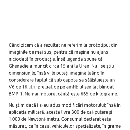
Când zicem că a rezultat ne referim la prototipul din
imaginile de mai sus, pentru că mașina nu ajuns
niciodată în producție. Însă legenda spune că
Ghenadie a muncit circa 15 ani la Uran. Nu i se știu
dimensiunile, însă vi le puteți imagina luând în
considerare faptul că sub capota sa sălășluiește un
V6 de 16 litri, preluat de pe amfibiul șenilat blindat
BMP-1. Numai motorul cântărește 665 de kilograme.
Nu știm dacă i s-au adus modificări motorului; însă în
aplicația militară, acesta livra 300 de cai-putere și
1.000 de Newtoni-metru. Consumul declarat este
măsurat, ca în cazul vehiculelor specializate, în grame