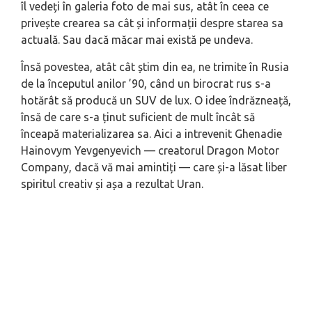
îl vedeți în galeria foto de mai sus, atât în ceea ce
privește crearea sa cât și informații despre starea sa
actuală. Sau dacă măcar mai există pe undeva.
Însă povestea, atât cât știm din ea, ne trimite în Rusia
de la începutul anilor ’90, când un birocrat rus s-a
hotărât să producă un SUV de lux. O idee îndrăzneață,
însă de care s-a ținut suficient de mult încât să
înceapă materializarea sa. Aici a intrevenit Ghenadie
Hainovym Yevgenyevich — creatorul Dragon Motor
Company, dacă vă mai amintiți — care și-a lăsat liber
spiritul creativ și așa a rezultat Uran.