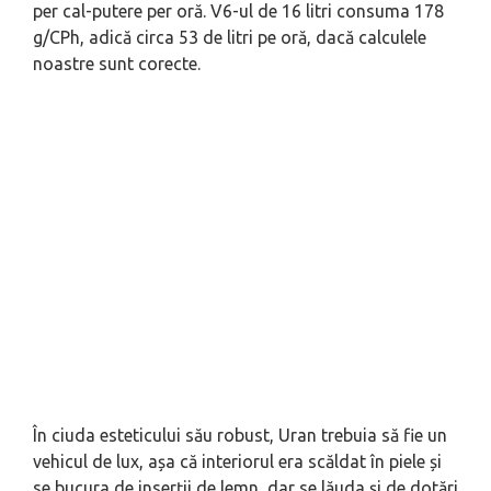
per cal-putere per oră. V6-ul de 16 litri consuma 178
g/CPh, adică circa 53 de litri pe oră, dacă calculele
noastre sunt corecte.
În ciuda esteticului său robust, Uran trebuia să fie un
vehicul de lux, așa că interiorul era scăldat în piele și
se bucura de inserții de lemn, dar se lăuda și de dotări