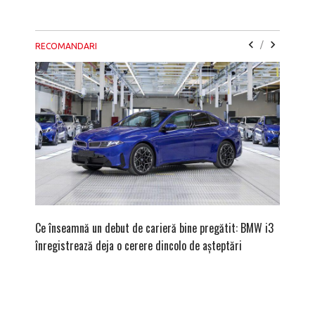
/
RECOMANDARI
Ce înseamnă un debut de carieră bine pregătit: BMW i3
Versiune
înregistrează deja o cerere dincolo de așteptări
mâna fe