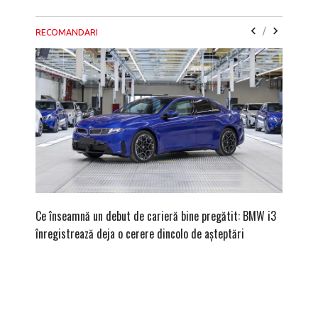
/
RECOMANDARI
Ce înseamnă un debut de carieră bine pregătit: BMW i3
Versiune
înregistrează deja o cerere dincolo de așteptări
mâna fe