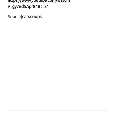
https://www.youtube.com/watch?
v=gy7ndSApr84#t=21
Source|
carscoops