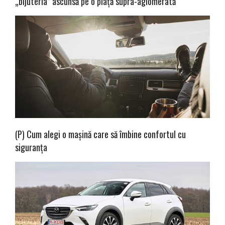
„bijuteria” ascunsă pe o piață supra-aglomerată
(P) Cum alegi o mașină care să îmbine confortul cu
siguranța