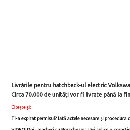
Livrările pentru hatchback-ul electric Volksw
Circa 70.000 de unități vor fi livrate până la fin
Citește și:
Ti-a expirat permisul? Iată actele necesare și procedura
VIDEO: Doi șmecheri cu Porsche vor să-i aplice o corecție 