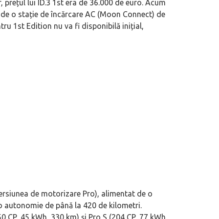
, prețul lui ID.3 1st era de 36.000 de euro. Acum
și de o stație de încărcare AC (Moon Connect) de
 motor central a mărcii, omagiată
Dacă viața e „heavy duty”, măcar să-i 
1st Edition nu va fi disponibilă inițial,
itată Lamborghini Revuelto Miura
mai buni!
ersiunea de motorizare Pro), alimentat de o
 o autonomie de până la 420 de kilometri.
150 CP, 45 kWh, 330 km) și Pro S (204 CP, 77 kWh,