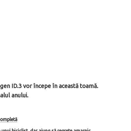
agen ID.3 vor începe în această toamă.
alul anului.
 completă
unui biciclist, dar ajung să regrete amarnic