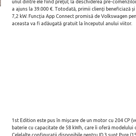
unul dintre ele fiind prețul; la deschiderea pre-comenzilor
a ajuns la 39.000 €. Totodată, primii clienți beneficiază 
ă
Pentru cine știe ceva avioane, numele Hennessey
Prima sportivă cu
7,2 kW. Funcția App Connect promisă de Volkswagen pentru 
Blackbird va suna ca un apropo. Unul pertinent, de
de noua ediție lim
aceasta va fi adăugată gratuit la începutul anului viitor.
altfel!
60° Hommage
1st Edition este pus în mișcare de un motor cu 204 CP (v
baterie cu capacitate de 58 kWh, care îi oferă modelului
Celelalte configurații disponibile pentru ID.3 sunt Pure (