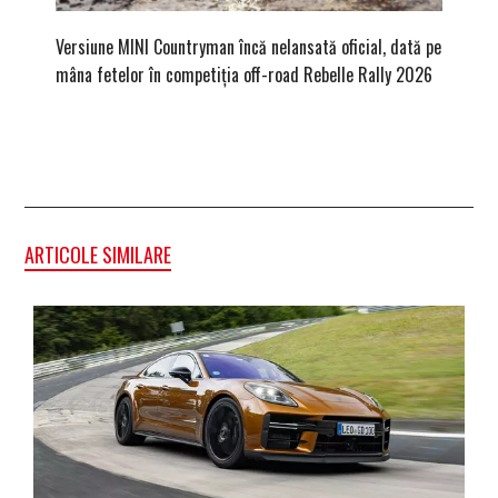
Versiune MINI Countryman încă nelansată oficial, dată pe
Pentru 
mâna fetelor în competiția off-road Rebelle Rally 2026
Blackbir
ARTICOLE SIMILARE