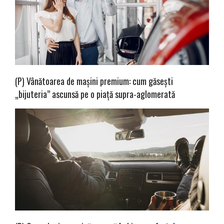
(P) Vânătoarea de mașini premium: cum găsești
„bijuteria” ascunsă pe o piață supra-aglomerată