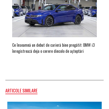
Ce înseamnă un debut de carieră bine pregătit: BMW i3
Versiune
înregistrează deja o cerere dincolo de așteptări
mâna fe
ARTICOLE SIMILARE