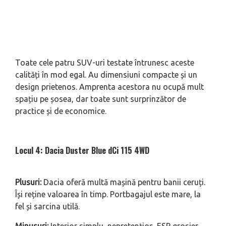
Toate cele patru SUV-uri testate întrunesc aceste
calități în mod egal. Au dimensiuni compacte și un
design prietenos. Amprenta acestora nu ocupă mult
spațiu pe șosea, dar toate sunt surprinzător de
practice și de economice.
Locul 4: Dacia Duster Blue dCi 115 4WD
Plusuri:
Dacia oferă multă mașină pentru banii ceruți.
Își reține valoarea în timp. Portbagajul este mare, la
fel și sarcina utilă.
Minusuri:
Interior simplu, nepretențios. ESP grosier.