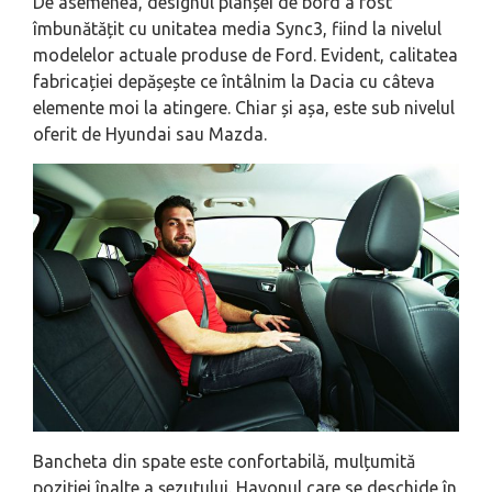
De asemenea, designul planșei de bord a fost
îmbunătățit cu unitatea media Sync3, fiind la nivelul
modelelor actuale produse de Ford. Evident, calitatea
fabricației depășește ce întâlnim la Dacia cu câteva
elemente moi la atingere. Chiar și așa, este sub nivelul
oferit de Hyundai sau Mazda.
Bancheta din spate este confortabilă, mulțumită
poziției înalte a șezutului. Hayonul care se deschide în