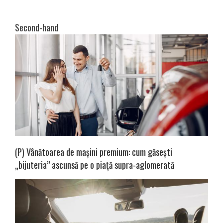
Second-hand
(P) Vânătoarea de mașini premium: cum găsești
„bijuteria” ascunsă pe o piață supra-aglomerată