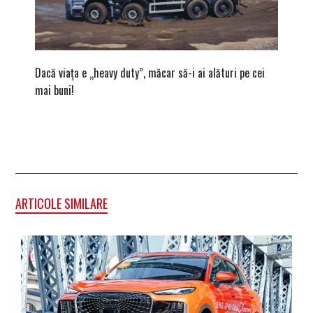
Dacă viața e „heavy duty”, măcar să-i ai alături pe cei
Vara bav
mai buni!
ape cris
ARTICOLE SIMILARE