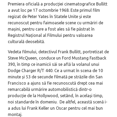
Premiera oficială a producției cinematografice Bullitt
a avut loc pe 17 octombrie 1968. Este primul film
regizat de Peter Yates în Statele Unite și este
recunoscut pentru faimoasele scene cu urmăriri de
mașini, pentru care a fost ales să fie păstrat în
Registrul Național al Filmului pentru valoarea
culturală deosebită.
Vedeta filmului, detectivul Frank Bullitt, portretizat de
Steve McQueen, conduce un Ford Mustang Fastback
390, în timp ce inamicii săi se află la volanul unui
Dodge Charger R/T 440. Ce a urmat în scena de 10
minute și 53 de secunde filmată pe străzile din San
Francisco a ajuns să fie recunoscută drept cea mai
remarcabilă urmărire automobilistică dintr-o
producție de la Hollywood, setând, în același timp,
noi standarde în domeniu. De altfel, această scenă i-
a adus lui Frank Keller un Oscar pentru cel mai bun
montaj.