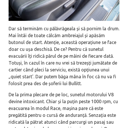
Dar să terminăm cu pălăvrăgeala și să pornim la drum.
Mai întâi de toate călcăm ambreiajul și apăsăm
butonul de start. Atenție, această operațiune se face
doar cu ușa deschisă. De ce? Pentru că sunetul
evacuării îți ridică părul de pe mâini de fiecare dată.
Totuși, în cazul în care nu vrei să trezeșți jumătate de
cartier când pleci la serviciu, există opțiunea unui
„quiet start'. Dar putem băga mâna în foc că nu va fi
folosit prea des de șoferii lui Bullitt.
De la prima plecare de pe loc, sunetul motorului V8
devine intoxicant. Chiar și la puțin peste 1000 rpm, cu
evacuarea în modul Race, mașina pare că este
pregătită pentru o cursă de anduranță. Senzația este
ridicată la pătrat atunci când parcurgi un pasaj sau