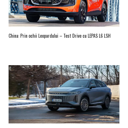
China: Prin ochii Leopardului – Test Drive cu LEPAS L6 LSH