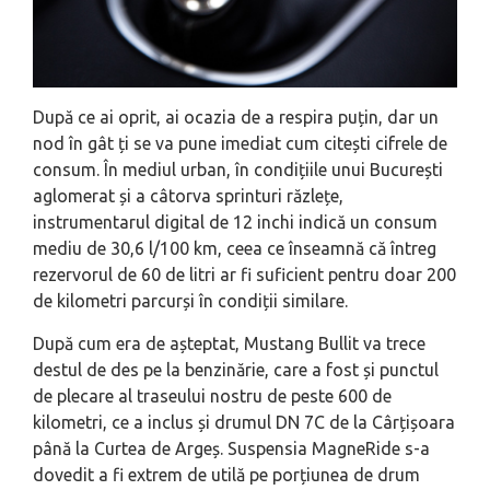
După ce ai oprit, ai ocazia de a respira puțin, dar un
nod în gât ți se va pune imediat cum citești cifrele de
consum. În mediul urban, în condițiile unui București
aglomerat și a câtorva sprinturi răzlețe,
instrumentarul digital de 12 inchi indică un consum
mediu de 30,6 l/100 km, ceea ce înseamnă că întreg
rezervorul de 60 de litri ar fi suficient pentru doar 200
de kilometri parcurși în condiții similare.
După cum era de așteptat, Mustang Bullit va trece
destul de des pe la benzinărie, care a fost și punctul
de plecare al traseului nostru de peste 600 de
kilometri, ce a inclus și drumul DN 7C de la Cârțișoara
până la Curtea de Argeș. Suspensia MagneRide s-a
dovedit a fi extrem de utilă pe porțiunea de drum