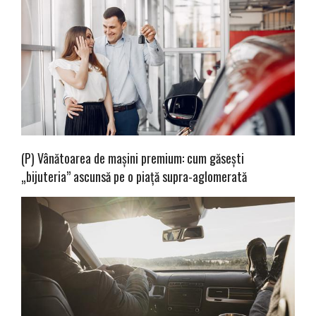
(P) Vânătoarea de mașini premium: cum găsești
„bijuteria” ascunsă pe o piață supra-aglomerată