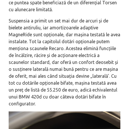
ce puntea spate beneficiază de un diferențial Torsen
cu alunecare limitată.
Suspensia a primit un set mai dur de arcuri și de
bielete antiruliu, iar amortizoarele adaptive
MagneRide sunt opționale, dar mașina testată le avea
instalate. Tot la capitolul dotări opționale putem
menționa scaunele Recaro. Acestea elimină funcțiile
de încălzire, răcire și de acționare electrică a
scaunelor standard, dar oferă un confort deosebit și
o susținere laterală numai bună pentru ce are mașina
de oferit, mai ales când situația devine „laterală'. Cu
tot cu dotările opționale bifate, mașina testată avea
un preț de listă de 55.250 de euro, adică echivalentul
unui BMW 420d cu doar câteva dotări bifate în
configurator.