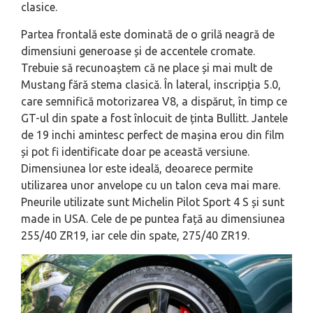
clasice.
Partea frontală este dominată de o grilă neagră de
dimensiuni generoase și de accentele cromate.
Trebuie să recunoaștem că ne place și mai mult de
Mustang fără stema clasică. În lateral, inscripția 5.0,
care semnifică motorizarea V8, a dispărut, în timp ce
GT-ul din spate a fost înlocuit de ținta Bullitt. Jantele
de 19 inchi amintesc perfect de mașina erou din film
și pot fi identificate doar pe această versiune.
Dimensiunea lor este ideală, deoarece permite
utilizarea unor anvelope cu un talon ceva mai mare.
Pneurile utilizate sunt Michelin Pilot Sport 4 S și sunt
made in USA. Cele de pe puntea față au dimensiunea
255/40 ZR19, iar cele din spate, 275/40 ZR19.