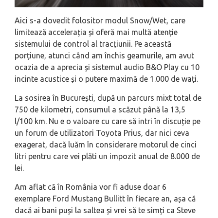
Aici s-a dovedit folositor modul Snow/Wet, care
limitează accelerația și oferă mai multă atenție
sistemului de control al tracțiunii. Pe această
porțiune, atunci când am închis geamurile, am avut
ocazia de a aprecia și sistemul audio B&O Play cu 10
incinte acustice și o putere maximă de 1.000 de wați.
La sosirea în București, după un parcurs mixt total de
750 de kilometri, consumul a scăzut până la 13,5
l/100 km. Nu e o valoare cu care să intri în discuție pe
un forum de utilizatori Toyota Prius, dar nici ceva
exagerat, dacă luăm în considerare motorul de cinci
litri pentru care vei plăti un impozit anual de 8.000 de
lei.
Am aflat că în România vor fi aduse doar 6
exemplare Ford Mustang Bullitt în fiecare an, așa că
dacă ai bani puși la saltea și vrei să te simți ca Steve