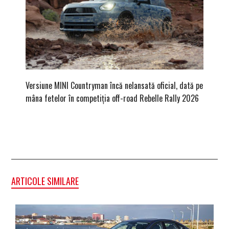
Versiune MINI Countryman încă nelansată oficial, dată pe
Pentru 
mâna fetelor în competiția off-road Rebelle Rally 2026
Blackbir
ARTICOLE SIMILARE