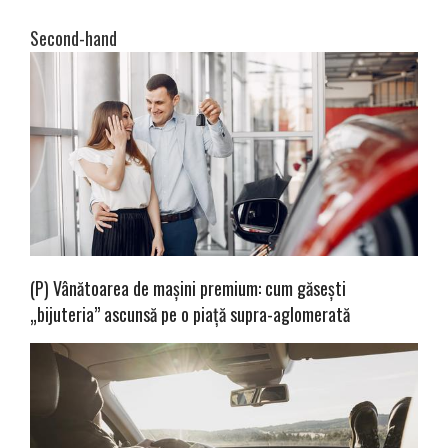
Second-hand
(P) Vânătoarea de mașini premium: cum găsești
„bijuteria” ascunsă pe o piață supra-aglomerată