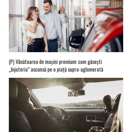
(P) Vânătoarea de mașini premium: cum găsești
„bijuteria” ascunsă pe o piață supra-aglomerată