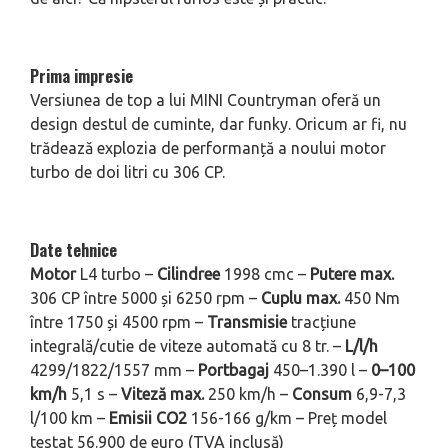
Prima impresie
Versiunea de top a lui MINI Countryman oferă un
design destul de cuminte, dar funky. Oricum ar fi, nu
trădează explozia de performanță a noului motor
turbo de doi litri cu 306 CP.
Date tehnice
Motor
L4 turbo –
Cilindree
1998 cmc –
Putere max.
306 CP între 5000 și 6250 rpm –
Cuplu max.
450 Nm
între 1750 și 4500 rpm –
Transmisie
tracțiune
integrală/cutie de viteze automată cu 8 tr. –
L/l/h
4299/1822/1557 mm –
Portbagaj
450–1.390 l –
0–100
km/h
5,1 s –
Viteză max.
250 km/h –
Consum
6,9-7,3
l/100 km –
Emisii CO2
156-166 g/km – Preț model
testat 56.900 de euro (TVA inclusă)