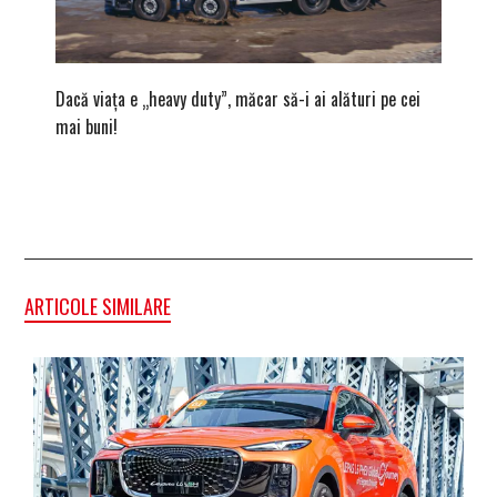
Dacă viața e „heavy duty”, măcar să-i ai alături pe cei
Vara bav
mai buni!
ape cris
ARTICOLE SIMILARE