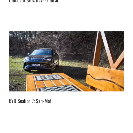
Omoda 9 SHS: Nava-amiral
BYD Sealion 7: Șah-Mat