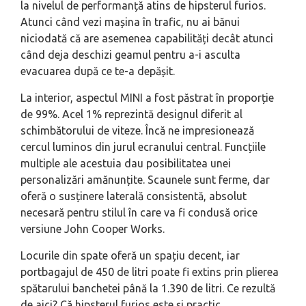
la nivelul de performanță atins de hipsterul furios.
Atunci când vezi mașina în trafic, nu ai bănui
niciodată că are asemenea capabilități decât atunci
când deja deschizi geamul pentru a-i asculta
evacuarea după ce te-a depășit.
La interior, aspectul MINI a fost păstrat în proporție
de 99%. Acel 1% reprezintă designul diferit al
schimbătorului de viteze. Încă ne impresionează
cercul luminos din jurul ecranului central. Funcțiile
multiple ale acestuia dau posibilitatea unei
personalizări amănunțite. Scaunele sunt ferme, dar
oferă o susținere laterală consistentă, absolut
necesară pentru stilul în care va fi condusă orice
versiune John Cooper Works.
Locurile din spate oferă un spațiu decent, iar
portbagajul de 450 de litri poate fi extins prin plierea
spătarului banchetei până la 1.390 de litri. Ce rezultă
de aici? Că hipsterul furios este și practic.