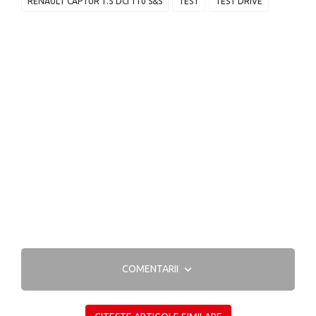
RENAULT CAPTUR 1.5 DCI 110 S&S
TEST
TEST DRIVE
COMENTARII