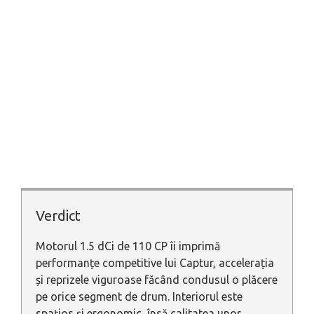
Verdict
Motorul 1.5 dCi de 110 CP îi imprimă
performanțe competitive lui Captur, accelerația
și reprizele viguroase făcând condusul o plăcere
pe orice segment de drum. Interiorul este
spațios și ergonomic, însă calitatea unor