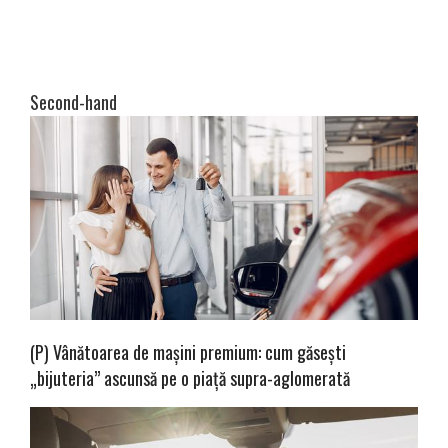
Second-hand
(P) Vânătoarea de mașini premium: cum găsești
„bijuteria” ascunsă pe o piață supra-aglomerată