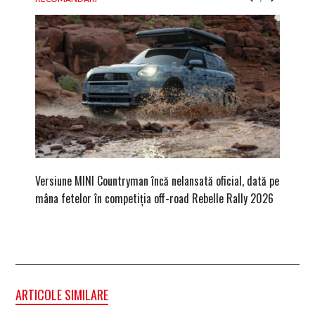
Versiune MINI Countryman încă nelansată oficial, dată pe
Dacă via
mâna fetelor în competiția off-road Rebelle Rally 2026
mai buni
ARTICOLE SIMILARE