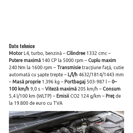
Date tehnice
Motor
L4, turbo, benzină –
Cilindree
1332 cmc –
Putere maximă
140 CP la 5000 rpm –
Cuplu maxim
240 Nm la 1600 rpm –
Transmisie
tracțiune față, cutie
automată cu șapte trepte –
L/l/h
4632/1814/1443 mm
–
Masă proprie
1.396 kg –
Portbagaj
503-987 l –
0–
100 km/h
9,0 s –
Viteză maximă
205 km/h –
Consum
5,4 l/100 km (WLTP) –
Emisii
CO2 124 g/km –
Preț
de
la 19.800 de euro cu TVA