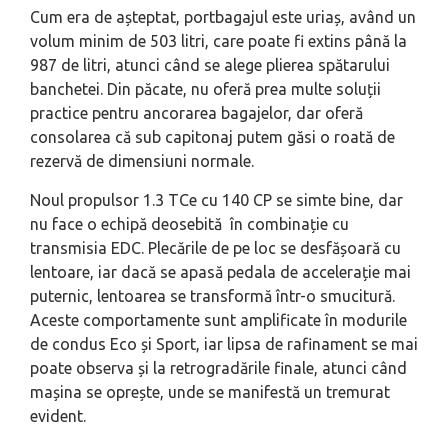
Cum era de așteptat, portbagajul este uriaș, având un
volum minim de 503 litri, care poate fi extins până la
987 de litri, atunci când se alege plierea spătarului
banchetei. Din păcate, nu oferă prea multe soluții
practice pentru ancorarea bagajelor, dar oferă
consolarea că sub capitonaj putem găsi o roată de
rezervă de dimensiuni normale.
Noul propulsor 1.3 TCe cu 140 CP se simte bine, dar
nu face o echipă deosebită în combinație cu
transmisia EDC. Plecările de pe loc se desfășoară cu
lentoare, iar dacă se apasă pedala de accelerație mai
puternic, lentoarea se transformă într-o smucitură.
Aceste comportamente sunt amplificate în modurile
de condus Eco și Sport, iar lipsa de rafinament se mai
poate observa și la retrogradările finale, atunci când
mașina se oprește, unde se manifestă un tremurat
evident.