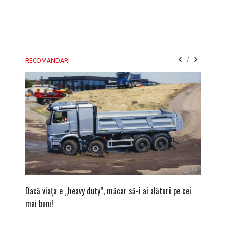
/
RECOMANDARI
Dacă viața e „heavy duty”, măcar să-i ai alături pe cei
Vara bav
mai buni!
ape cris