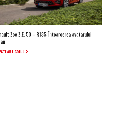
nault Zoe Z.E. 50 – R135: Întoarcerea avatarului
ban
ESTE ARTICOLUL