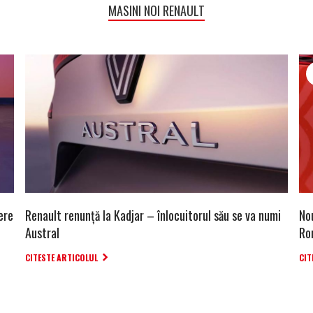
MASINI NOI RENAULT
ere
Renault renunță la Kadjar – înlocuitorul său se va numi
No
Austral
Ro
CITESTE ARTICOLUL
CIT