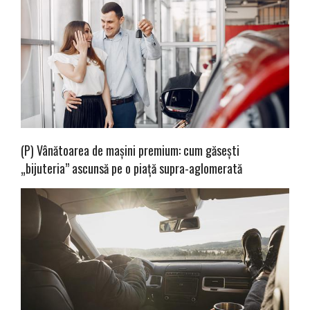
(P) Vânătoarea de mașini premium: cum găsești
„bijuteria” ascunsă pe o piață supra-aglomerată