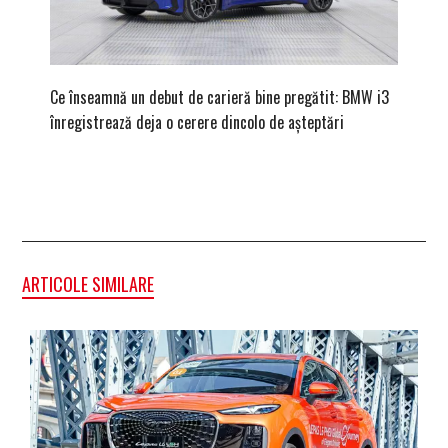
Ce înseamnă un debut de carieră bine pregătit: BMW i3
Versiune
înregistrează deja o cerere dincolo de așteptări
mâna fe
ARTICOLE SIMILARE