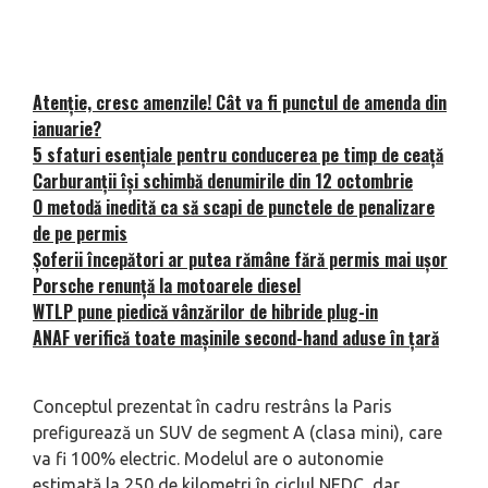
Atenție, cresc amenzile! Cât va fi punctul de amenda din
ianuarie?
5 sfaturi esențiale pentru conducerea pe timp de ceață
Carburanții își schimbă denumirile din 12 octombrie
O metodă inedită ca să scapi de punctele de penalizare
de pe permis
Șoferii începători ar putea rămâne fără permis mai ușor
Porsche renunță la motoarele diesel
WTLP pune piedică vânzărilor de hibride plug-in
ANAF verifică toate mașinile second-hand aduse în țară
Conceptul prezentat în cadru restrâns la Paris
prefigurează un SUV de segment A (clasa mini), care
va fi 100% electric. Modelul are o autonomie
estimată la 250 de kilometri în ciclul NEDC, dar