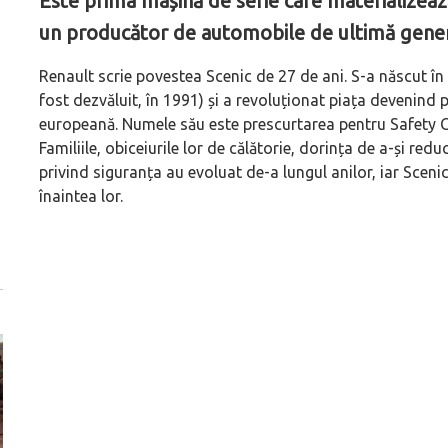
Este prima mașină de serie care materializeaz
un producător de automobile de ultimă gener
Renault scrie povestea Scenic de 27 de ani. S-a născut î
fost dezvăluit, în 1991) și a revoluționat piața devenin
europeană. Numele său este prescurtarea pentru
Safety 
Familiile, obiceiurile lor de călătorie, dorința de a-și red
privind siguranța au evoluat de-a lungul anilor, iar Scenic
înaintea lor.