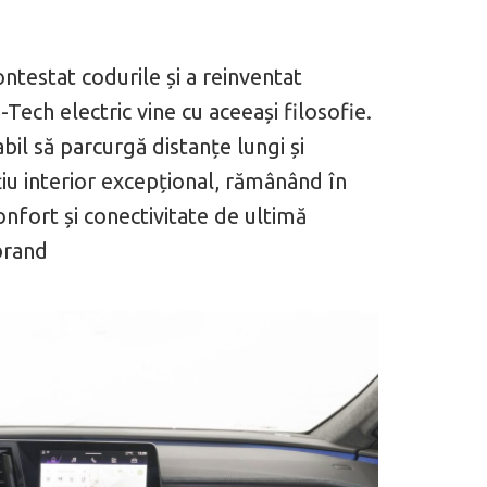
ontestat codurile și a reinventat
Tech electric vine cu aceeași filosofie.
 motor central a mărcii, omagiată
Dacă viața e „heavy duty”, măcar să-i 
abil să parcurgă distanțe lungi și
itată Lamborghini Revuelto Miura
mai buni!
țiu interior excepțional, rămânând în
nfort și conectivitate de ultimă
brand