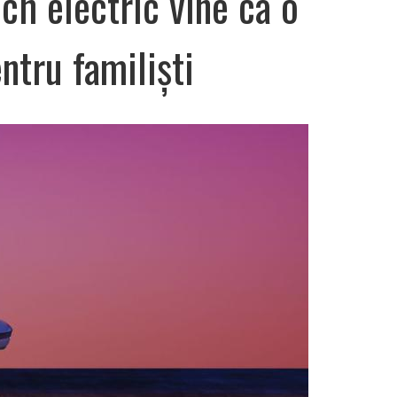
ch electric vine ca o
ntru familiști