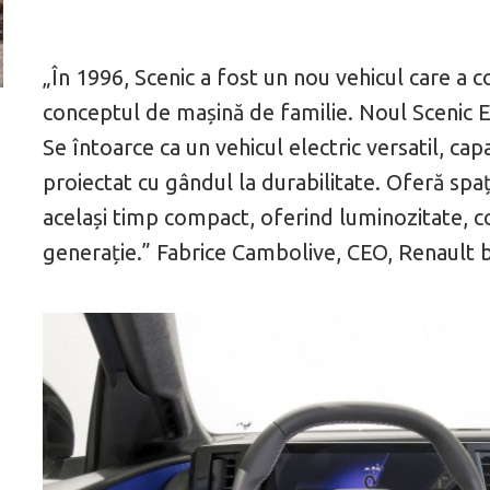
„În 1996, Scenic a fost un nou vehicul care a c
conceptul de mașină de familie. Noul Scenic E-
ă
Pentru cine știe ceva avioane, numele Hennessey
Prima sportivă cu
Se întoarce ca un vehicul electric versatil, cap
Blackbird va suna ca un apropo. Unul pertinent, de
de noua ediție lim
altfel!
60° Hommage
proiectat cu gândul la durabilitate. Oferă spa
același timp compact, oferind luminozitate, co
generație.”
Fabrice Cambolive, CEO, Renault 