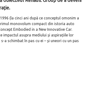
ă obiectivul Renault Group de a deveni
ație.
n 1996 (la cinci ani după ce conceptul omonim a
d primul monovolum compact din istoria auto
Concept Embodied in a New Innovative Car
.
uce impactul asupra mediului și aspirațiile lor
 s-a schimbat în pas cu ei – și uneori cu un pas