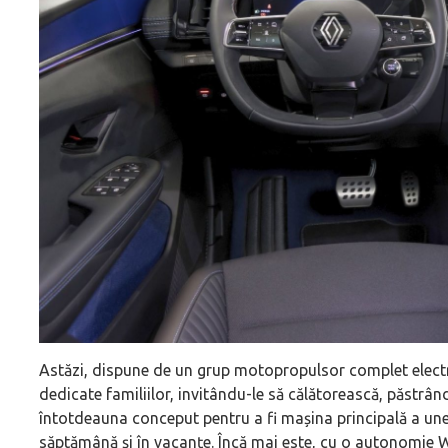
Astăzi, dispune de un grup motopropulsor complet electr
dedicate familiilor, invitându-le să călătorească, păstrân
întotdeauna conceput pentru a fi mașina principală a unei 
săptămână și în vacanțe. Încă mai este, cu o autonomie 