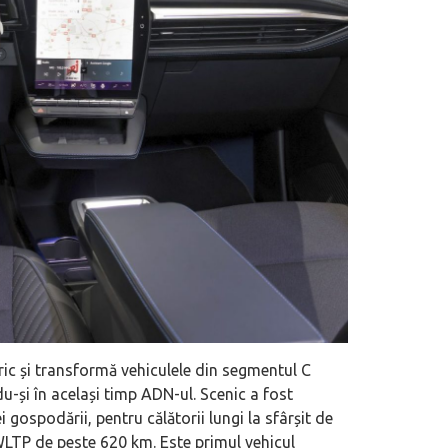
ic și transformă vehiculele din segmentul C
du-și în același timp ADN-ul. Scenic a fost
gospodării, pentru călătorii lungi la sfârșit de
WLTP de peste 620 km. Este primul vehicul