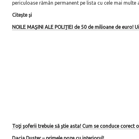
periculoase rămân permanent pe lista cu cele mai multe 
Citește și
NOILE MAȘINI ALE POLIȚIEI de 50 de milioane de euro! U
Toți șoferii trebuie să știe asta! Cum se conduce corect 
Dacia Duster – primele poze cu interiorul!