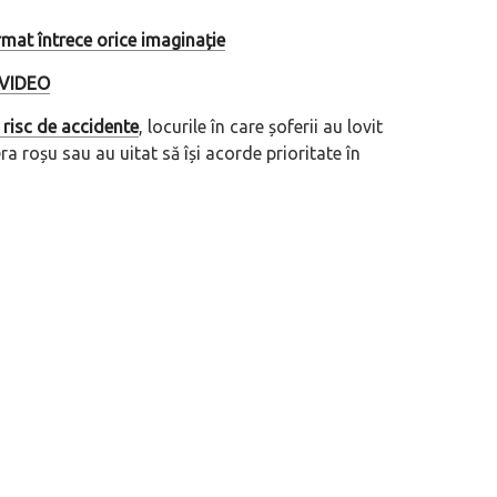
urmat întrece orice imaginație
| VIDEO
 risc de accidente
, locurile în care șoferii au lovit
era roșu sau au uitat să își acorde prioritate în