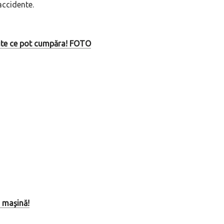
accidente.
ite ce pot cumpăra! FOTO
o mașină!