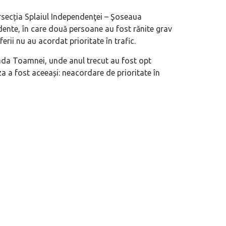
ersecția Splaiul Independenţei – Şoseaua
ente, în care două persoane au fost rănite grav
erii nu au acordat prioritate în trafic.
rada Toamnei, unde anul trecut au fost opt
za a fost aceeași: neacordare de prioritate în