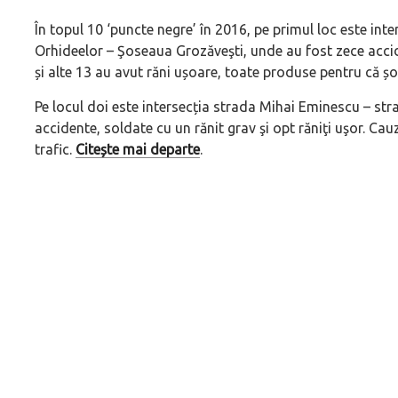
În topul 10 ‘puncte negre’ în 2016, pe primul loc este int
Orhideelor – Şoseaua Grozăveşti, unde au fost zece accid
și alte 13 au avut răni ușoare, toate produse pentru că șof
Pe locul doi este intersecția strada Mihai Eminescu – st
accidente, soldate cu un rănit grav şi opt răniţi uşor. Cau
trafic.
Citește mai departe
.