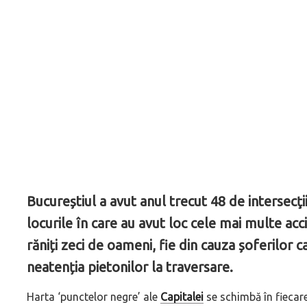
Bucureștiul a avut anul trecut 48 de intersecţii
locurile în care au avut loc cele mai multe acc
răniți zeci de oameni, fie din cauza șoferilor ca
neatenția pietonilor la traversare.
Harta ‘punctelor negre’ ale
Capitalei
se schimbă în fiecare