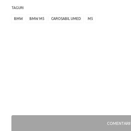
TAGURI
BMW
BMW M5
CAROSABIL UMED
M5
COMENTARI