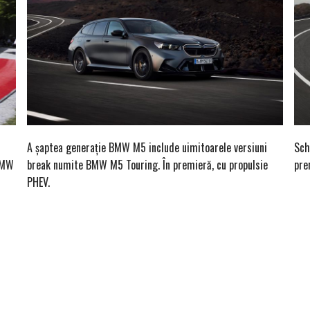
A șaptea generație BMW M5 include uimitoarele versiuni
Sch
 BMW
break numite BMW M5 Touring. În premieră, cu propulsie
pre
PHEV.