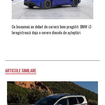
Ce înseamnă un debut de carieră bine pregătit: BMW i3
Versiune
înregistrează deja o cerere dincolo de așteptări
mâna fe
ARTICOLE SIMILARE