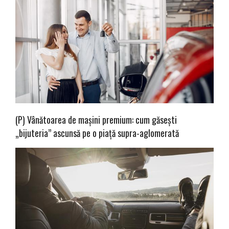
(P) Vânătoarea de mașini premium: cum găsești
„bijuteria” ascunsă pe o piață supra-aglomerată