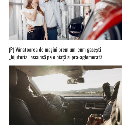
(P) Vânătoarea de mașini premium: cum găsești
„bijuteria” ascunsă pe o piață supra-aglomerată