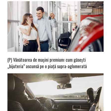
(P) Vânătoarea de mașini premium: cum găsești
„bijuteria” ascunsă pe o piață supra-aglomerată