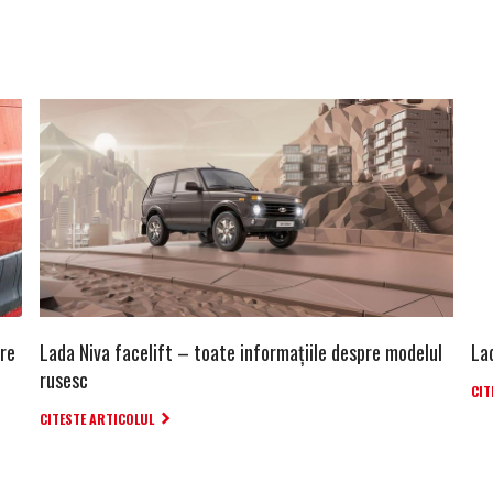
re
Lada Niva facelift – toate informaţiile despre modelul
La
rusesc
CIT
CITESTE ARTICOLUL