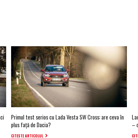
ci
Primul test serios cu Lada Vesta SW Cross: are ceva în
La
plus față de Dacia?
– 
CITESTE ARTICOLUL
CIT