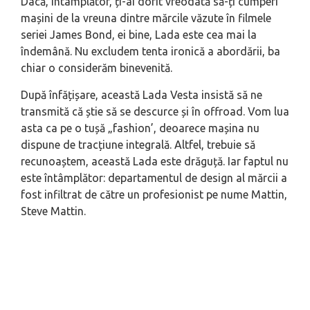
Dacă, întâmplător, ți-ai dorit vreodată să-ți cumperi
mașini de la vreuna dintre mărcile văzute în filmele
seriei James Bond, ei bine, Lada este cea mai la
îndemână. Nu excludem tenta ironică a abordării, ba
chiar o considerăm binevenită.
După înfățișare, această Lada Vesta insistă să ne
transmită că știe să se descurce și în offroad. Vom lua
asta ca pe o tușă „fashion’, deoarece mașina nu
dispune de tracțiune integrală. Altfel, trebuie să
recunoaștem, această Lada este drăguță. Iar faptul nu
este întâmplător: departamentul de design al mărcii a
fost infiltrat de către un profesionist pe nume Mattin,
Steve Mattin.