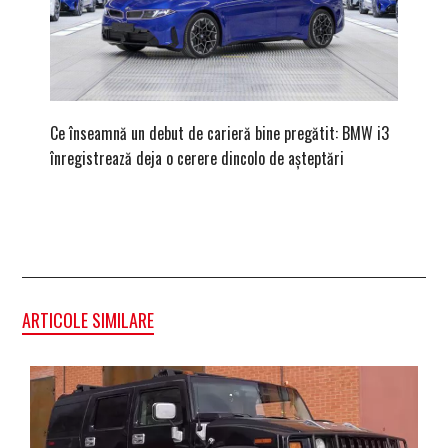
Ce înseamnă un debut de carieră bine pregătit: BMW i3
Versiune
înregistrează deja o cerere dincolo de așteptări
mâna fe
ARTICOLE SIMILARE