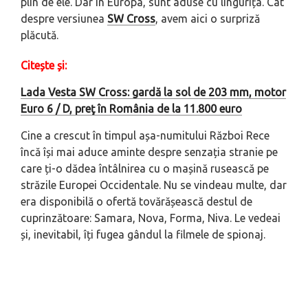
plin de ele. Dar în Europa, sunt aduse cu lingurița. Cât
despre versiunea
SW Cross
, avem aici o surpriză
plăcută.
Citește și:
Lada Vesta SW Cross: gardă la sol de 203 mm, motor
Euro 6 / D, preţ în România de la 11.800 euro
Cine a crescut în timpul așa-numitului Război Rece
încă își mai aduce aminte despre senzația stranie pe
care ți-o dădea întâlnirea cu o mașină rusească pe
străzile Europei Occidentale. Nu se vindeau multe, dar
era disponibilă o ofertă tovărășească destul de
cuprinzătoare: Samara, Nova, Forma, Niva. Le vedeai
și, inevitabil, îți fugea gândul la filmele de spionaj.