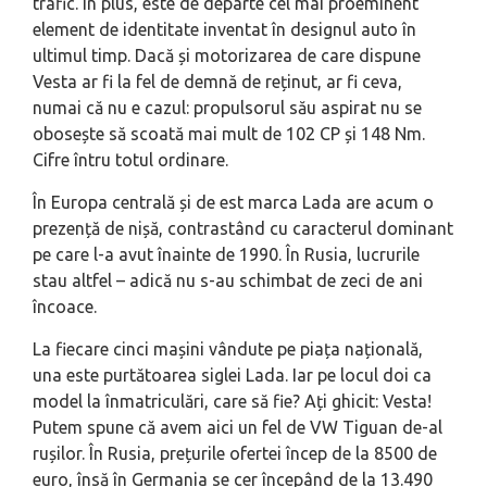
trafic. În plus, este de departe cel mai proeminent
element de identitate inventat în designul auto în
ultimul timp. Dacă și motorizarea de care dispune
Vesta ar fi la fel de demnă de reținut, ar fi ceva,
numai că nu e cazul: propulsorul său aspirat nu se
obosește să scoată mai mult de 102 CP și 148 Nm.
Cifre întru totul ordinare.
În Europa centrală și de est marca Lada are acum o
prezență de nișă, contrastând cu caracterul dominant
pe care l-a avut înainte de 1990. În Rusia, lucrurile
stau altfel – adică nu s-au schimbat de zeci de ani
încoace.
La fiecare cinci mașini vândute pe piața națională,
una este purtătoarea siglei Lada. Iar pe locul doi ca
model la înmatriculări, care să fie? Ați ghicit: Vesta!
Putem spune că avem aici un fel de VW Tiguan de-al
rușilor. În Rusia, prețurile ofertei încep de la 8500 de
euro, însă în Germania se cer începând de la 13.490