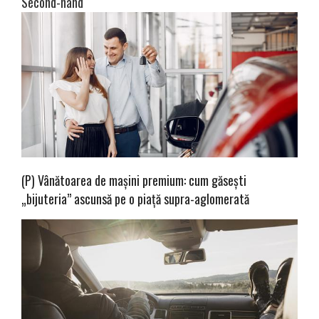
Second-hand
(P) Vânătoarea de mașini premium: cum găsești
„bijuteria” ascunsă pe o piață supra-aglomerată