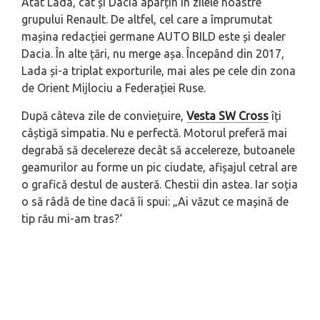
Atât Lada, cât și Dacia aparțin în zilele noastre
grupului Renault. De altfel, cel care a împrumutat
mașina redacției germane AUTO BILD este și dealer
Dacia. În alte țări, nu merge așa. Începând din 2017,
Lada și-a triplat exporturile, mai ales pe cele din zona
de Orient Mijlociu a Federației Ruse.
După câteva zile de conviețuire,
Vesta SW Cross
îți
câștigă simpatia. Nu e perfectă. Motorul preferă mai
degrabă să decelereze decât să accelereze, butoanele
geamurilor au forme un pic ciudate, afișajul cetral are
o grafică destul de austeră. Chestii din astea. Iar soția
o să râdă de tine dacă îi spui: „
Ai văzut ce mașină de
tip rău mi-am tras?
‘