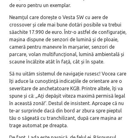
de euro pentru un exemplar.
Neamțul care dorește o Vesta SW cu aere de
crossover și cele mai bune dotări posibile va trebui
săachite 17.990 de euro. Într-o astfel de configurație,
mașina dispune de senzori de lumină și de ploaie,
cameră pentru manevre în marșarier, senzori de
parcare, volan multifuncțional, lumină ambientală și
scaune încălzite atât în față, cât și în spate.
Să nu uităm sistemul de navigație rusesc! Vocea care
îți aduce la cunoștință indicațiile de orientare are o
severitare de anchetatoare KGB. Printre altele, îți va
spune și că: „
Ați depășit viteza maximă permisă legal
în această zonă!
‘. Destul de insistent. Aproape că nu
te-ar surprinde dacă din bord ar zbura spre pieptul
tău o săgeată cu tranchilizant, după care mașina ar
trage automat pe dreapta.
De fapt, Lada este pașnică, de felul ei. Răspunsul