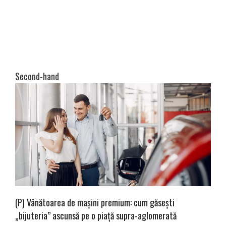
Second-hand
(P) Vânătoarea de mașini premium: cum găsești
„bijuteria” ascunsă pe o piață supra-aglomerată