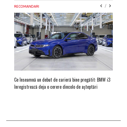
/
RECOMANDARI
Ce înseamnă un debut de carieră bine pregătit: BMW i3
Versiune
înregistrează deja o cerere dincolo de așteptări
mâna fe