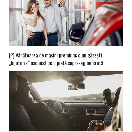
(P) Vânătoarea de mașini premium: cum găsești
„bijuteria” ascunsă pe o piață supra-aglomerată