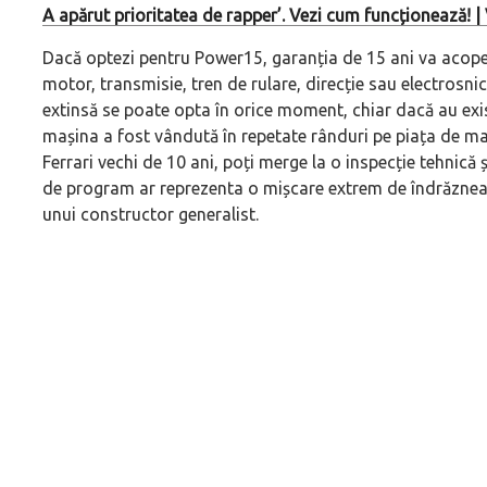
A apărut prioritatea de rapper’. Vezi cum funcționează! 
Dacă optezi pentru Power15, garanția de 15 ani va acop
motor, transmisie, tren de rulare, direcție sau electrosnic
extinsă se poate opta în orice moment, chiar dacă au exis
mașina a fost vândută în repetate rânduri pe piața de maș
Ferrari vechi de 10 ani, poți merge la o inspecție tehnică ș
de program ar reprezenta o mișcare extrem de îndrăzneaț
unui constructor generalist.