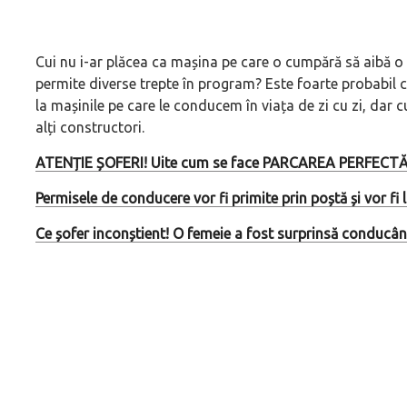
Cui nu i-ar plăcea ca mașina pe care o cumpără să aibă o g
permite diverse trepte în program? Este foarte probabil 
la mașinile pe care le conducem în viața de zi cu zi, dar cu
alți constructori.
ATENȚIE ȘOFERI! Uite cum se face PARCAREA PERFECTĂ
Permisele de conducere vor fi primite prin poștă și vor fi l
Ce șofer inconștient! O femeie a fost surprinsă conducân