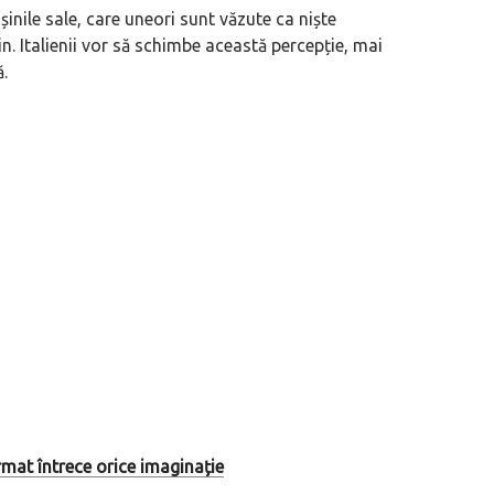
inile sale, care uneori sunt văzute ca niște
in. Italienii vor să schimbe această percepție, mai
.
urmat întrece orice imaginație