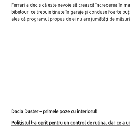
Ferrari a decis că este nevoie să crească încrederea în maș
bibelouri ce trebuie ținute în garaje și conduse foarte puț
ales că programul propus de ei nu are jumătăți de măsură
Dacia Duster – primele poze cu interiorul!
Polițistul l-a oprit pentru un control de rutina, dar ce a 