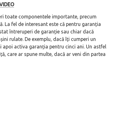
| VIDEO
eri toate componentele importante, precum
ă. La fel de interesant este că pentru garanția
tat întreruperi de garanție sau chiar dacă
ini rulate. De exemplu, dacă îți cumperi un
i apoi activa garanția pentru cinci ani. Un astfel
ă, care ar spune multe, dacă ar veni din partea