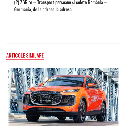
(P) ZGR.ro – Transport persoane și colete România –
Ce înse
Germania, de la adresă la adresă
înregist
ARTICOLE SIMILARE