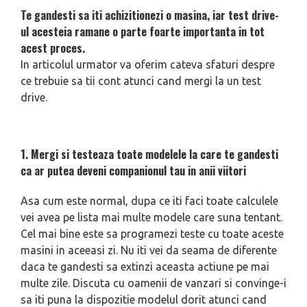
Te gandesti sa iti achizitionezi o masina, iar test drive-
ul acesteia ramane o parte foarte importanta in tot
acest proces.
In articolul urmator va oferim cateva sfaturi despre
ce trebuie sa tii cont atunci cand mergi la un test
drive.
1. Mergi si testeaza toate modelele la care te gandesti
ca ar putea deveni companionul tau in anii viitori
Asa cum este normal, dupa ce iti faci toate calculele
vei avea pe lista mai multe modele care suna tentant.
Cel mai bine este sa programezi teste cu toate aceste
masini in aceeasi zi. Nu iti vei da seama de diferente
daca te gandesti sa extinzi aceasta actiune pe mai
multe zile. Discuta cu oamenii de vanzari si convinge-i
sa iti puna la dispozitie modelul dorit atunci cand