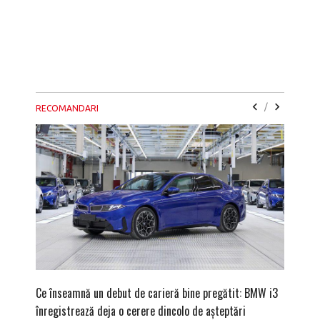
/
RECOMANDARI
Ce înseamnă un debut de carieră bine pregătit: BMW i3
Versiune
înregistrează deja o cerere dincolo de așteptări
mâna fe