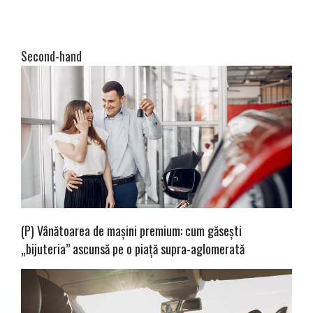
Second-hand
(P) Vânătoarea de mașini premium: cum găsești
„bijuteria” ascunsă pe o piață supra-aglomerată