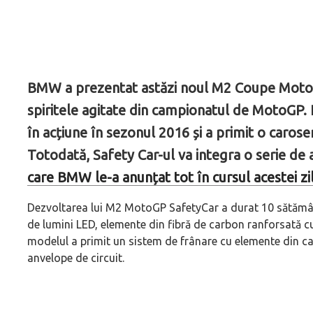
BMW a prezentat astăzi noul M2 Coupe MotoG
spiritele agitate din campionatul de MotoGP. 
în acțiune în sezonul 2016 și a primit o carose
Totodată, Safety Car-ul va integra o serie de
care BMW le-a anunțat tot în cursul acestei zi
Dezvoltarea lui M2 MotoGP SafetyCar a durat 10 sătămâni
de lumini LED, elemente din fibră de carbon ranforsată cu
modelul a primit un sistem de frânare cu elemente din c
anvelope de circuit.