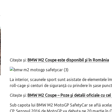
Citește și:
BMW M2 Coupe este disponibil și în România
La interior, scaunele sport sunt asistate de elementele 
ă
Pentru cine știe ceva avioane, numele Hennessey
Prima sportivă cu
roll-cage și centuri de siguranță cu prindere în șase punct
Blackbird va suna ca un apropo. Unul pertinent, de
de noua ediție lim
altfel!
60° Hommage
Citește și:
BMW M2 Coupe – Poze și detalii oficiale cu cel
Sub capota lui BMW M2 MotoGP SafetyCar se află același
CP. Sezonul 2016 de MotoGP va debuta pe 20 martie în Qat