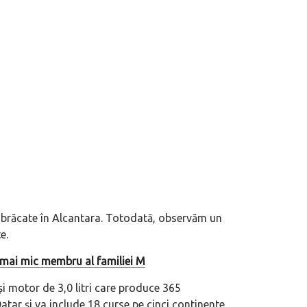
îmbrăcate în Alcantara. Totodată, observăm un
 motor central a mărcii, omagiată
Dacă viața e „heavy duty”, măcar să-i 
e.
itată Lamborghini Revuelto Miura
mai buni!
 mai mic membru al familiei M
 motor de 3,0 litri care produce 365
ar și va include 18 curse pe cinci continente.