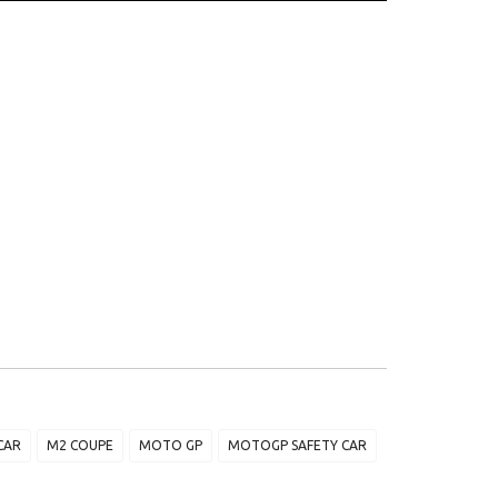
CAR
M2 COUPE
MOTO GP
MOTOGP SAFETY CAR