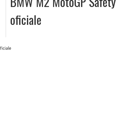
BMW M2 MotoGP SafetyCa
oficiale