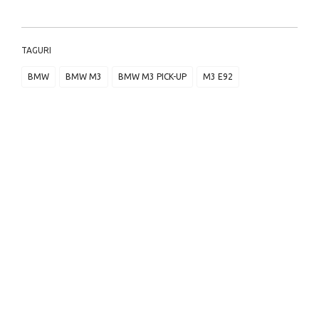
TAGURI
BMW
BMW M3
BMW M3 PICK-UP
M3 E92