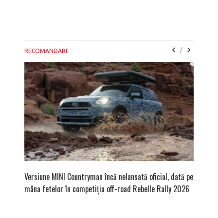
/
RECOMANDARI
Versiune MINI Countryman încă nelansată oficial, dată pe
Pentru 
mâna fetelor în competiția off-road Rebelle Rally 2026
Blackbir