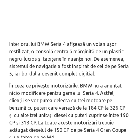
Interiorul lui BMW Seria 4 afișează un volan ușor
restilizat, o consolă centrală mărginită de un plastic
negru-lucios și tapițerie în nuanțe noi. De asemenea,
sistemul de navigație a fost inspirat de cel de pe Seria
5, iar bordul a devenit complet digitial.
În ceea ce privește motorizările, BMW nu a anunțat
nicio modificare pentru gama lui Seria 4. Astfel,
clienții se vor putea delecta cu trei motoare pe
benzină cu puteri care variază de la 184 CP la 326 CP
și cu alte trei unități diesel cu puteri cuprinse între 190
CP și 313 CP. La toate aceste motorizări trebuie
adăugat dieselul de 150 CP de pe Seria 4 Gran Coupe
și unitatea de pe M4.