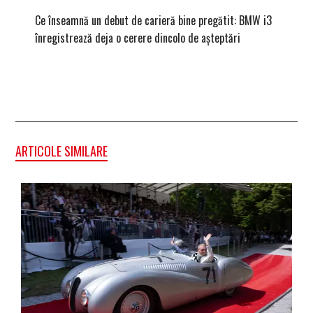
Ce înseamnă un debut de carieră bine pregătit: BMW i3
Versiune
înregistrează deja o cerere dincolo de așteptări
mâna fe
ARTICOLE SIMILARE