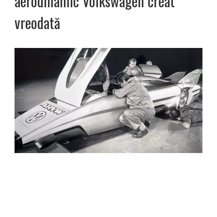
aerodinamic Volkswagen creat
vreodată