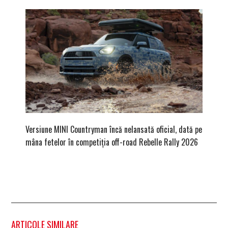
Versiune MINI Countryman încă nelansată oficial, dată pe
Pentru 
mâna fetelor în competiția off-road Rebelle Rally 2026
Blackbir
ARTICOLE SIMILARE