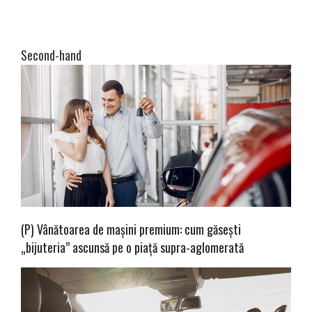
Second-hand
(P) Vânătoarea de mașini premium: cum găsești
„bijuteria” ascunsă pe o piață supra-aglomerată