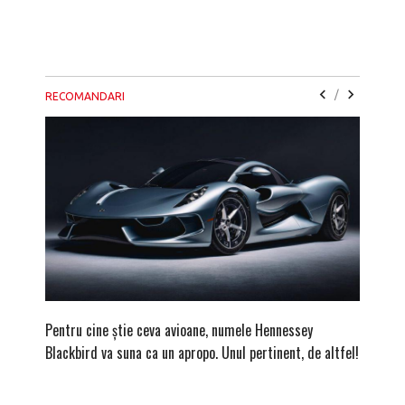
/
RECOMANDARI
Pentru cine știe ceva avioane, numele Hennessey
Prima s
Blackbird va suna ca un apropo. Unul pertinent, de altfel!
noua ed
Homma